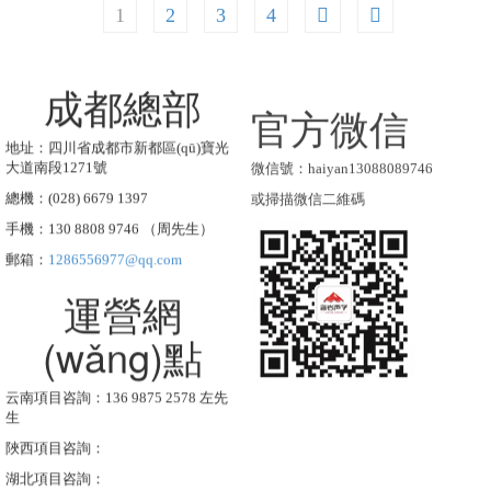
1
2
3
4
成都總部
官方微信
地址：四川省成都市新都區(qū)寶光
微信號：haiyan13088089746
大道南段1271號
或掃描微信二維碼
總機：(028) 6679 1397
手機：130 8808 9746 （周先生）
郵箱：
1286556977@qq.com
運營網
(wǎng)點
云南項目咨詢：136 9875 2578 左先
生
陜西項目咨詢：
湖北項目咨詢：