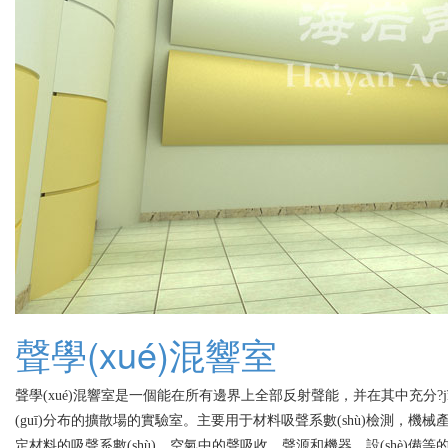
聲學(xué)混響室
聲學(xué)混響室是一個能在所有邊界上全部反射聲能，并在其中充分?jǐn)
(guī)分布的擴散場的實驗室。主要用于材料吸聲系數(shù)檢測，機械產
定材料的吸聲系數(shù)，空氣中的聲吸收，聲源和機器、設(s