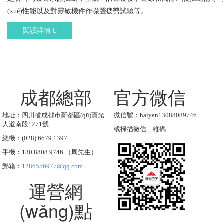
(xué)性能以及對靈敏機件作噪聲疲勞試驗等。
閱讀詳情
成都總部
官方微信
地址：四川省成都市新都區(qū)寶光
微信號：haiyan13088089746
大道南段1271號
或掃描微信二維碼
總機：(028) 6679 1397
手機：130 8808 9746 （周先生）
郵箱：
1286556977@qq.com
運營網
(wǎng)點