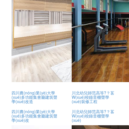
四川農(nóng)業(yè)大學
川北幼兒師范高等?？茖
(xué)多功能集會廳建筑聲
W(xué)校錄音棚聲學
學(xué)改造
(xué)裝修工程
四川農(nóng)業(yè)大學
川北幼兒師范高等?？茖
(xué)多功能集會廳建筑聲
W(xué)校錄音棚聲學
學(xué)改
(xué)