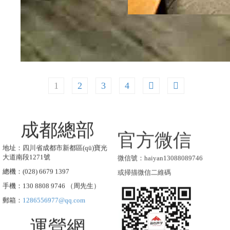
1
2
3
4
成都總部
官方微信
地址：四川省成都市新都區(qū)寶光
微信號：haiyan13088089746
大道南段1271號
或掃描微信二維碼
總機：(028) 6679 1397
手機：130 8808 9746 （周先生）
郵箱：
1286556977@qq.com
運營網