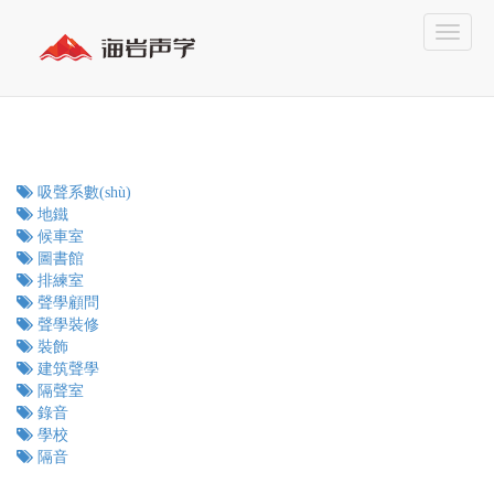
吸聲系數(shù)
地鐵
候車室
圖書館
排練室
聲學顧問
聲學裝修
裝飾
建筑聲學
隔聲室
錄音
學校
隔音