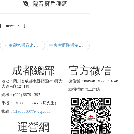
隔音窗戶種類
[!--newstext--]
冷卻塔噪音來源有哪些
中央空調降噪治理方案
成都總部
官方微信
地址：四川省成都市新都區(qū)寶光
微信號：haiyan13088089746
大道南段1271號
或掃描微信二維碼
總機：(028) 6679 1397
手機：130 8808 9746 （周先生）
郵箱：
1286556977@qq.com
運營網