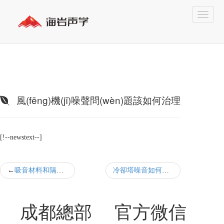
風(fēng)機(jī)噪聲問(wèn)題該如何治理
[!--newstext--]
吸音材料和隔音材料的區(qū)別
冷卻塔噪音如何解決
成都總部
官方微信