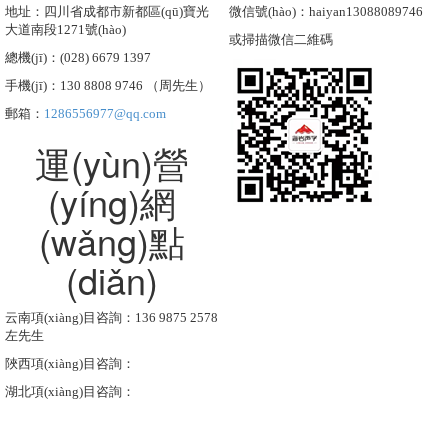
地址：四川省成都市新都區(qū)寶光
微信號(hào)：haiyan13088089746
大道南段1271號(hào)
或掃描微信二維碼
總機(jī)：(028) 6679 1397
手機(jī)：130 8808 9746 （周先生）
郵箱：
1286556977@qq.com
運(yùn)營
(yíng)網
(wǎng)點
(diǎn)
云南項(xiàng)目咨詢：136 9875 2578
左先生
陜西項(xiàng)目咨詢：
湖北項(xiàng)目咨詢：