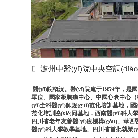
瀘州中醫(yī)院中央空調(di
醫(yī)院概況。醫(yī)院建于
1959年，
單位、國家級胸痛中心、中國心衰中心（
(yī)全科醫(yī)師規(guī)范化培訓基地，國家麻
范化培訓協(xié)同基地，西南醫(yī)科大學附屬
四川省老年友善醫(yī)療機構(gòu)、華西
醫(yī)科大學教學基地、四川省首批就業(