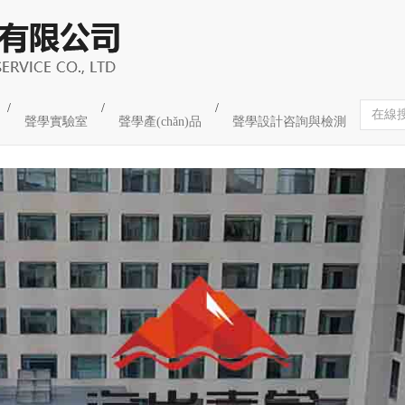
ào)與商業(yè)綜合體
/
/
/
聲學實驗室
聲學產(chǎn)品
聲學設計咨詢與檢測