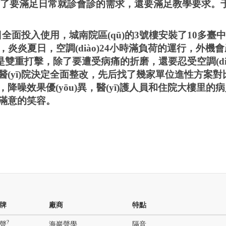
，除了要滿足日常就診會診的需求，還要滿足教學要求
日全
面投入使用，城南院區(qū)的
3號樓安裝了10多臺
，炎炎夏日，空調(diào)24小時滿負荷的運行，外機
是雙重打擊，除了要遭受病痛的折磨，還要忍受空調(dià
。醫(yī)院決定全面整改，先后找了幾家單位進性方案
噪效果優(yōu)異，醫(yī)護人員和住院大樓里的
笑容。
牌
廠商
特點
?
聲
海巖聲學
隔音