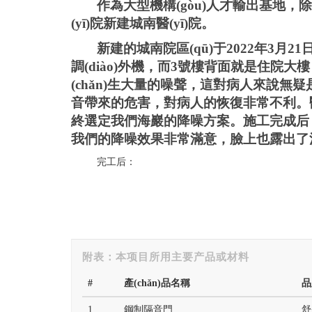
作為大型機構(gòu)人才輸出基地
(yī)院新建城南醫(yī)院。
新建的
城南院區(qū)于
2022年3月21
調(diào)外機，而3號樓背面就是住院大樓
(chǎn)生大量的噪聲，這對病人來說無疑
音帶來的危害，對病人的恢復非常不利
終選定我們海巖的降噪方案。施工完成后，降
我們的降噪效果非常滿意，臉上也露出了滿意的
完工后：
#
產(chǎn)品名稱
品
1
鋼制隔音門
舒