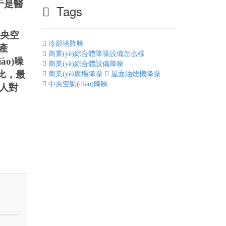
。于是醫
Tags
中央空
冷卻塔降噪
會產
商業(yè)綜合體降噪設備怎么樣
o)噪
商業(yè)綜合體設備降噪
對比，最
商業(yè)廣場降噪
屋面油煙機降噪
中央空調(diào)降噪
病人對