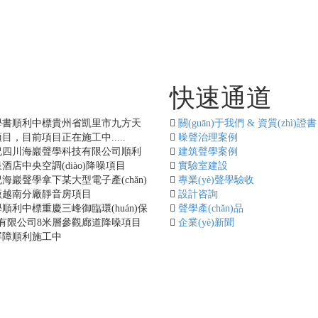
程快報
快速通道
[更多...]
學書順利中標貴州省凱里市九方天
關(guān)于我們 & 資質(zhì)證書
，目前項目正在施工中.....
噪聲治理案例
祝四川海巖聲學科技有限公司順利
建筑聲學案例
酒店中央空調(diào)降噪項目
實驗室建設
海巖聲學拿下某大型電子產(chǎn)
專業(yè)聲學驗收
廠越南分廠靜音房項目
設計咨詢
順利中標重慶三峰御臨環(huán)保
聲學產(chǎn)品
)電有限公司8米層參觀廊道降噪項目
企業(yè)新聞
屏障順利施工中