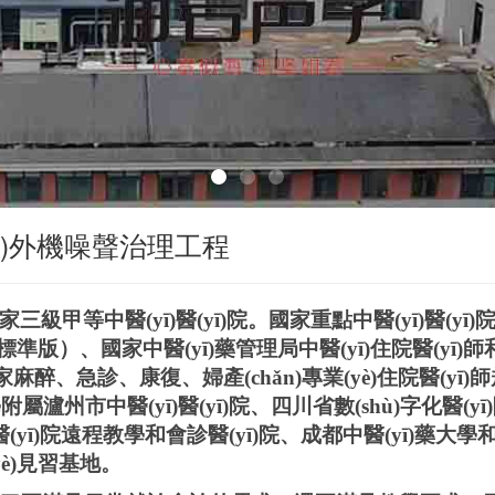
ào)外機噪聲治理工程
是國家三級甲等中醫(yī)醫(yī)院。國家重點中醫(yī)醫(yī
標準版）、國家中醫(yī)藥管理局中醫(yī)住院醫(yī)
醉、急診、康復、婦產(chǎn)專業(yè)住院醫(yī)師
瀘州市中醫(yī)醫(yī)院、四川省數(shù)字化醫(yī
醫(yī)院遠程教學和會診醫(yī)院、成都中醫(yī)藥大
yè)見習基地。