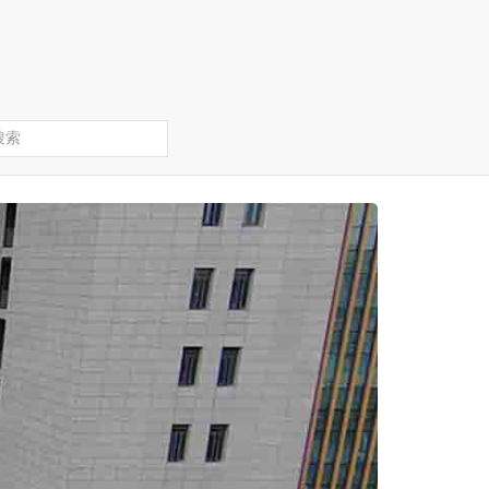
首頁
冷卻塔、中央空調(diào)與商業(yè)綜合體
案例詳情