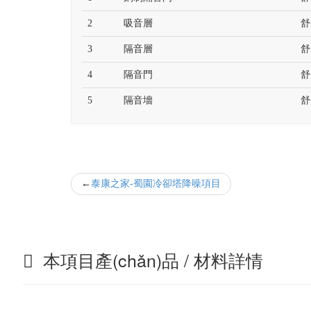
2
吸音層
舒
3
隔音層
舒
4
隔音門
舒
5
隔音墻
舒
泰康之家-蜀園冷卻塔降噪項目
本項目產(chǎn)品 / 材料詳情