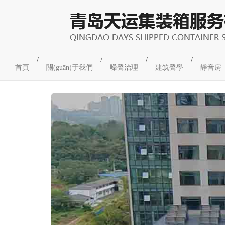
冷卻塔、中央空調(di
/
/
/
/
首頁
關(guān)于我們
噪聲治理
建筑聲學
靜音房