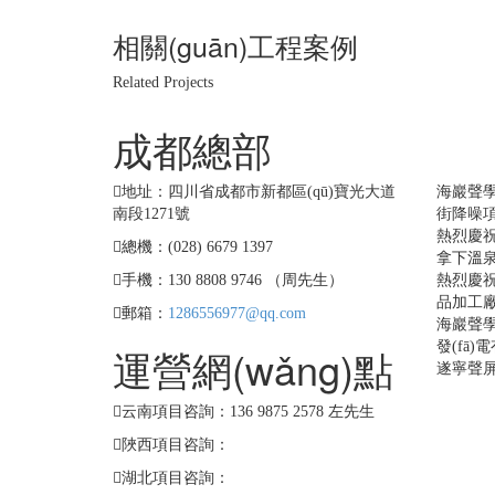
相關(guān)工程案例
Related Projects
成都總部
工
地址：四川省成都市新都區(qū)寶光大道
海巖聲
南段1271號
街降噪項目
熱烈慶
總機：(028) 6679 1397
拿下溫泉
手機：130 8808 9746 （周先生）
熱烈慶祝
品加工
郵箱：
1286556977@qq.com
海巖聲學
發(fā
運營網(wǎng)點
遂寧聲
云南項目咨詢：136 9875 2578 左先生
陜西項目咨詢：
湖北項目咨詢：