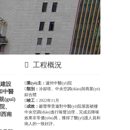
工程概況
)院建設
業(yè)主：
瀘州中醫(yī)院
類別：
冷卻塔、中央空調(diào)與商業(yè)
師和中醫
綜合體
規(guī)
竣工：
2022年11月
)院、
成效：
巖聲學受邀對中醫(yī)院屋面裙樓
中央空調(diào)進行噪聲治理，完成后降噪
學和西南
效果非常優(yōu)異，獲得了醫(yī)護人員和
病人的一致好評。