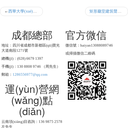
西華大學(xué)劇場聲學(xué)設(shè)計(jì)
矩形廳堂建筑聲學(xué)分析平臺初步設(shè)計(jì)與實(shí)現(xiàn)
成都總部
官方微信
地址：四川省成都市新都區(qū)寶光
微信號：haiyan13088089746
大道南段1271號
或掃描微信二維碼
總機(jī)：(028) 6679 1397
手機(jī)：130 8808 9746 （周先生）
郵箱：
1286556977@qq.com
運(yùn)營網
(wǎng)點
(diǎn)
云南項(xiàng)目咨詢：136 9875 2578
左先生