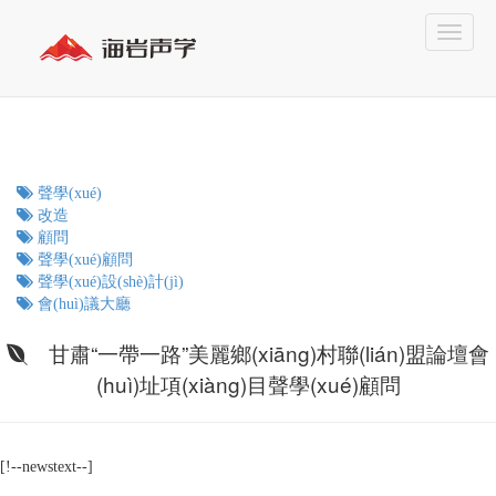
聲學(xué)
改造
顧問
聲學(xué)顧問
聲學(xué)設(shè)計(jì)
會(huì)議大廳
甘肅“一帶一路”美麗鄉(xiāng)村聯(lián)盟論壇會
(huì)址項(xiàng)目聲學(xué)顧問
[!--newstext--]